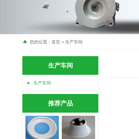
您的位置：
首页
>
生产车间
生产车间
生产车间
推荐产品