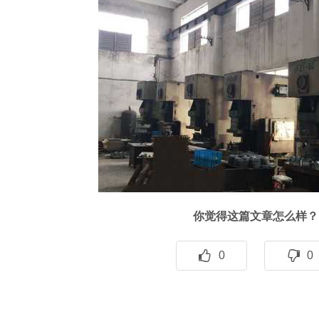
你觉得这篇文章怎么样？
0
0